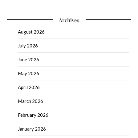
Archives
August 2026
July 2026
June 2026
May 2026
April 2026
March 2026
February 2026
January 2026