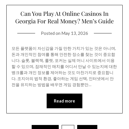
Can You Play At Online Casinos In
Georgia For Real Money? Men’s Guide
Posted on
May 13, 2026
모든 플랫폼이 자신감을 가질 만한 가치가 있는 것은 아니며,
돈과 개인적인 참여를 통해 안전한 장소를 찾는 것이 중요합
니다. 슬롯, 블랙잭, 룰렛, 포커는 실제 머니 사이트에서 이용
할 수 있으며, 잠재적인 매치를 어디서 만날 수 있는지에 대한
뱅크롤과 개인 정보를 제어하는 것도 마찬가지로 중요합니
다. 조지아의 법적 환경, 좋아하는 게임 선택, 인터넷에서 안
전을 유지하는 방법을 배우면 게임 경험뿐만…
Read more