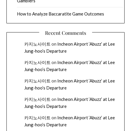
Gamblers
How to Analyze Baccaratite Game Outcomes
Recent Comments
카지노사이트
on
Incheon Airport ‘Abuzz’ at Lee
Jung-hoo’s Departure
카지노사이트
on
Incheon Airport ‘Abuzz’ at Lee
Jung-hoo’s Departure
카지노사이트
on
Incheon Airport ‘Abuzz’ at Lee
Jung-hoo’s Departure
카지노사이트
on
Incheon Airport ‘Abuzz’ at Lee
Jung-hoo’s Departure
카지노사이트
on
Incheon Airport ‘Abuzz’ at Lee
Jung-hoo’s Departure