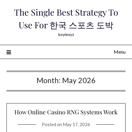
Skip
The Single Best Strategy To
to
content
Use For 한국 스포츠 도박
koyiexyz
Menu
Month:
May 2026
How Online Casino RNG Systems Work
Posted on
May 17, 2026