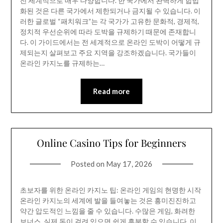
전 세계적으로 매우 다양합니다. 한 국가에서 완벽하게 합법
화된 것은 다른 국가에서 제한되거나 금지될 수 있습니다. 이
러한 글로벌 “패치워크”는 각 국가가 고유한 문화적, 경제적,
정치적 우선순위에 따라 도박을 규제하기 때문에 존재합니
다. 이 가이드에서는 전 세계적으로 온라인 도박이 어떻게 규
제되는지 살펴보고 주요 지역을 강조하겠습니다. 국가들이
온라인 카지노를 규제하는…
Read more
Online Casino Tips for Beginners
Posted on
May 17, 2026
초보자를 위한 온라인 카지노 팁: 온라인 게임의 현명한 시작
온라인 카지노의 세계에 발을 들여놓는 것은 흥미진진하고
약간 압도적인 느낌을 줄 수 있습니다. 수많은 게임, 화려한
보너스, 실제 돈이 걸려 있으면 쉽게 흥분할 수 있습니다. 이