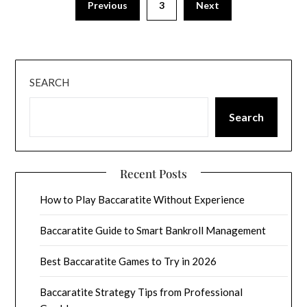
Previous
3
Next
SEARCH
Search
Recent Posts
How to Play Baccaratite Without Experience
Baccaratite Guide to Smart Bankroll Management
Best Baccaratite Games to Try in 2026
Baccaratite Strategy Tips from Professional