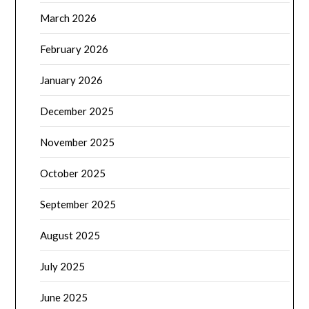
March 2026
February 2026
January 2026
December 2025
November 2025
October 2025
September 2025
August 2025
July 2025
June 2025