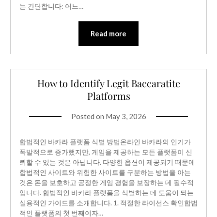
는 간단합니다: 어느…
Read more
How to Identify Legit Baccaratite
Platforms
Posted on
May 3, 2026
합법적인 바카라 플랫폼 식별 방법온라인 바카라의 인기가
폭발적으로 증가했지만, 게임을 제공하는 모든 플랫폼이 신
뢰할 수 있는 것은 아닙니다. 다양한 옵션이 제공되기 때문에
합법적인 사이트와 위험한 사이트를 구분하는 방법을 아는
것은 돈을 보호하고 공정한 게임 경험을 보장하는 데 필수적
입니다. 합법적인 바카라 플랫폼을 식별하는 데 도움이 되는
실용적인 가이드를 소개합니다. 1. 적절한 라이선스 확인합법
적인 플랫폼의 첫 번째이자…