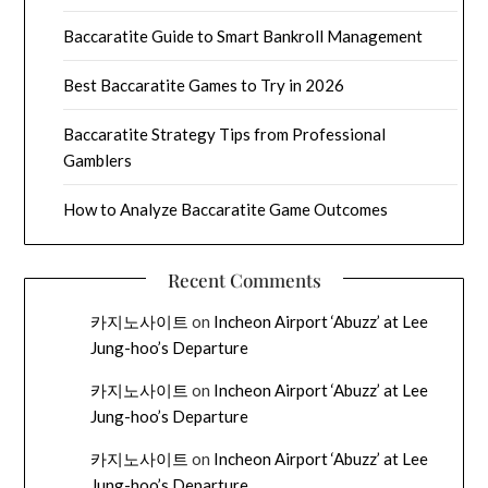
Baccaratite Guide to Smart Bankroll Management
Best Baccaratite Games to Try in 2026
Baccaratite Strategy Tips from Professional
Gamblers
How to Analyze Baccaratite Game Outcomes
Recent Comments
카지노사이트
on
Incheon Airport ‘Abuzz’ at Lee
Jung-hoo’s Departure
카지노사이트
on
Incheon Airport ‘Abuzz’ at Lee
Jung-hoo’s Departure
카지노사이트
on
Incheon Airport ‘Abuzz’ at Lee
Jung-hoo’s Departure