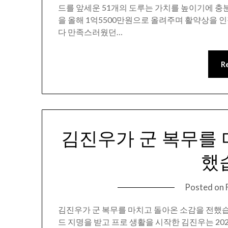
드를 앞세운 51개의 도루는 가치를 높이기에 충
을 올해 1억5500만원으로 올려주며 활약상을 인
다 만족스러웠던…
R
김진우가 군 복무를 
했
Posted on
김진우가 군 복무를 마치고 돌아온 소감을 전했습니
드 지명을 받고 프로 생활을 시작한 김진우는 20