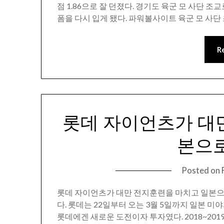
점 1.86으로 잘 던졌다. 경기도 육군 모 사단 조
폼을 다시 입게 됐다. 파워볼사이트 육군 모 사단
R
롯데 자이언츠가 대
본으로
Posted on
롯데 자이언츠가 대만 전지훈련을 마치고 일본으로
다. 롯데는 22일부터 오는 3월 5일까지 일본 
롯데에겐 새로운 도전이자 투자였다. 2018~20