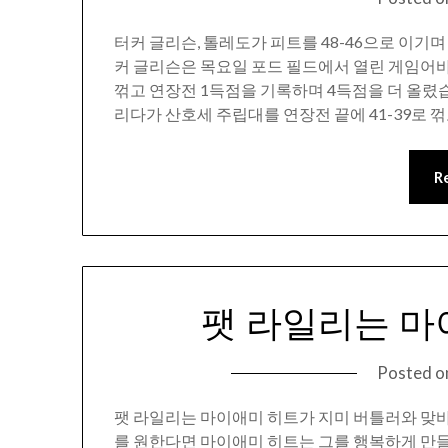
터커 글리슨, 톨레도가 피트를 48-46으로 이기며 
커 글리슨은 목요일 포드 필드에서 열린 게임어바
꺾고 연장전 1득점을 기록하며 4득점을 더 올렸
리다가 산호세 주립대를 연장전 끝에 41-39로 
R
팻 라일리는 마
Posted 
팻 라일리는 마이애미 히트가 지미 버틀러와 맞
를 원한다면 마이애미 히트는 그를 행복하게 만들