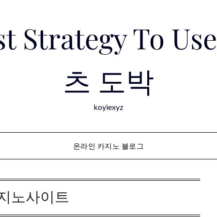
est Strategy To 
츠 도박
koyiexyz
온라인 카지노 블로그
지노사이트