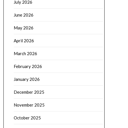
July 2026
June 2026
May 2026
April 2026
March 2026
February 2026
January 2026
December 2025
November 2025
October 2025