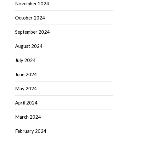
November 2024
October 2024
September 2024
August 2024
July 2024
June 2024
May 2024
April 2024
March 2024
February 2024