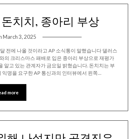
 돈치치, 종아리 부상
on
March 3, 2025
한 달 전에 나올 것이라고 AP 소식통이 말했습니다 댈러스
와의 크리스마스 패배로 입은 종아리 부상으로 재평가
을 알고 있는 관계자가 금요일 밝혔습니다. 돈치치는 부
 익명을 요구한 AP 통신과의 인터뷰에서 왼쪽…
ead more
위해 나섰지만 공격진은