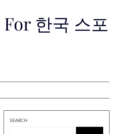
Use For 한국 스포
SEARCH