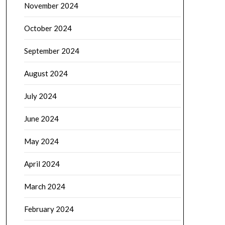
November 2024
October 2024
September 2024
August 2024
July 2024
June 2024
May 2024
April 2024
March 2024
February 2024