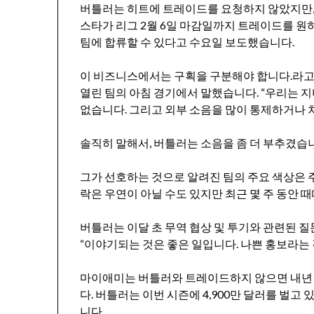
버틀러는 히트에 트레이드를 요청하지 않았지만, 
스타가 리그 2월 6일 마감일까지 트레이드를 원하
팀에 합류할 수 있다고 수요일 보도했습니다.
이 비즈니스에서는 구획을 구분해야 합니다.라고
열린 팀의 아침 경기에서 말했습니다. “우리는 
없습니다. 그리고 외부 소음을 많이 통제하거나 
솔직히 말해서, 버틀러는 소음을 좀 더 부추겼습
그가 선호하는 것으로 알려진 팀의 주요 색상은 주
락은 우연이 아닐 수도 있지만 최근 몇 주 동안 
버틀러는 이달 초 무역 협상 및 투기와 관련된 질
“이야기되는 것은 좋은 일입니다. 나쁜 홍보라는 
마이애미는 버틀러와 트레이드하지 않으면 내년
다. 버틀러는 이번 시즌에 4,900만 달러를 벌고 
니다.