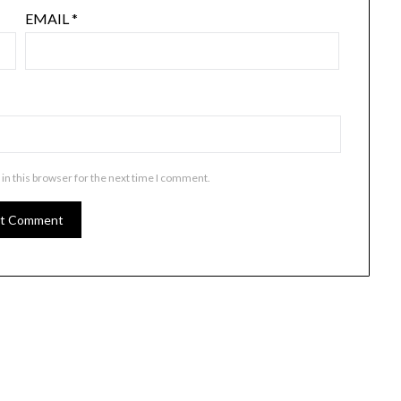
EMAIL
*
in this browser for the next time I comment.