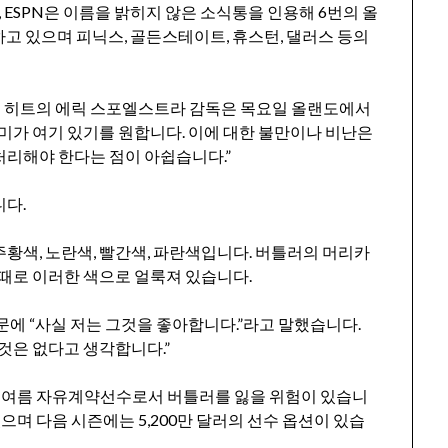
ESPN은 이름을 밝히지 않은 소식통을 인용해 6번의 올
고 있으며 피닉스, 골든스테이트, 휴스턴, 댈러스 등의
 히트의 에릭 스포엘스트라 감독은 목요일 올랜도에서
지미가 여기 있기를 원합니다. 이에 대한 불만이나 비난은
처리해야 한다는 점이 아쉽습니다.”
니다.
황색, 노란색, 빨간색, 파란색입니다. 버틀러의 머리카
때때로 이러한 색으로 얼룩져 있습니다.
문에 “사실 저는 그것을 좋아합니다.”라고 말했습니다.
것은 없다고 생각합니다.”
 여름 자유계약선수로서 버틀러를 잃을 위험이 있습니
있으며 다음 시즌에는 5,200만 달러의 선수 옵션이 있습