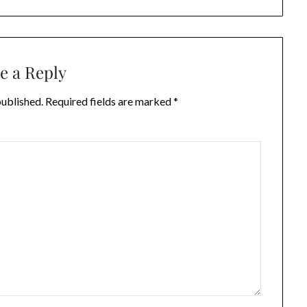
e a Reply
published.
Required fields are marked
*